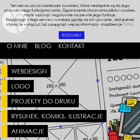
Ten serwis używa ciasteczek (cookies), które niezbędne są do jego
prawidlowego funkcjonowania. Ograniczenie stosowania plików cookies,
może wpłynąć negatywnie na pewne jego funkcje.
Korzystając z tego serwisu, wyrażasz zgodę na ich używanie. Jeśli jednak
chcesz je wyłączyć lub zasięgnąć więcej informacji - znajdziesz je
TUTAJ.
ROZUMIEM
O MNIE
BLOG
KONTAKT
WEBDESIGN
LOGO
PROJEKTY DO DRUKU
RYSUNEK, KOMIKS, ILUSTRACJE
ANIMACJE